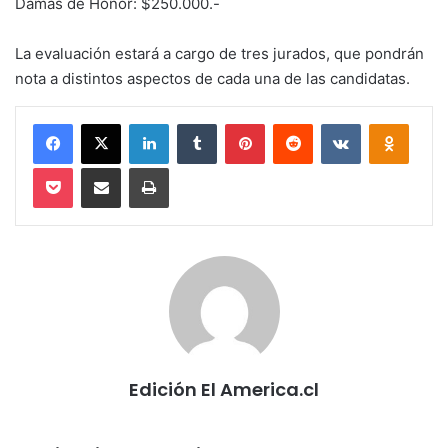
Damas de Honor: $250.000.-
La evaluación estará a cargo de tres jurados, que pondrán
nota a distintos aspectos de cada una de las candidatas.
Facebook
X
LinkedIn
Tumblr
Pinterest
Reddit
VKontakte
Odnokl
Pocket
Compartir via email
Imprimir
Edición El America.cl