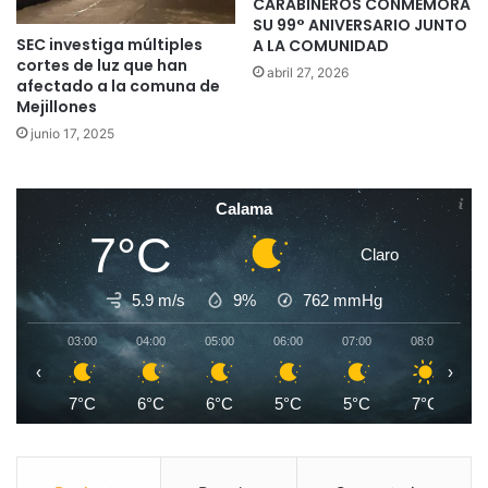
CARABINEROS CONMEMORA
SU 99° ANIVERSARIO JUNTO
SEC investiga múltiples
A LA COMUNIDAD
cortes de luz que han
abril 27, 2026
afectado a la comuna de
Mejillones
junio 17, 2025
Calama
7°C
Claro
5.9 m/s
9%
762
mmHg
03:00
04:00
05:00
06:00
07:00
08:00
0
‹
›
7°C
6°C
6°C
5°C
5°C
7°C
1