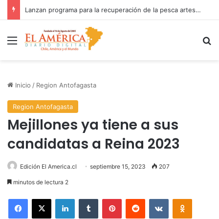
Fiscalía investiga accidente con resultado de muerte en faena minera
Menú
B
Inicio
/
Region Antofagasta
Region Antofagasta
Mejillones ya tiene a sus
candidatas a Reina 2023
Edición El America.cl
septiembre 15, 2023
207
minutos de lectura 2
Facebook
X
LinkedIn
Tumblr
Pinterest
Reddit
VKontakte
Odnoklas