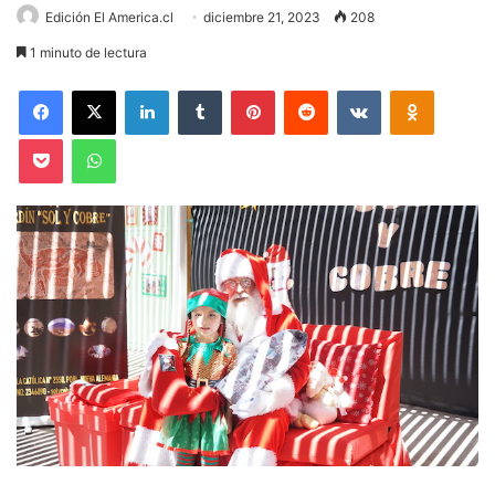
Edición El America.cl
diciembre 21, 2023
208
1 minuto de lectura
Facebook
X
LinkedIn
Tumblr
Pinterest
Reddit
VKontakte
Odnoklas
Pocket
WhatsApp