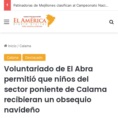
Patinadoras de Mejillones clasifican al Campeonato Nacional tras brillante actuación en Iquique
Menú
B
Inicio
/
Calama
Calama
Destacado
Voluntariado de El Abra
permitió que niños del
sector poniente de Calama
recibieran un obsequio
navideño