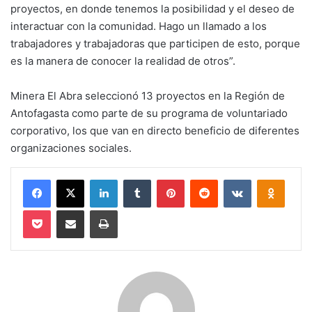
proyectos, en donde tenemos la posibilidad y el deseo de
interactuar con la comunidad. Hago un llamado a los
trabajadores y trabajadoras que participen de esto, porque
es la manera de conocer la realidad de otros”.
Minera El Abra seleccionó 13 proyectos en la Región de
Antofagasta como parte de su programa de voluntariado
corporativo, los que van en directo beneficio de diferentes
organizaciones sociales.
Facebook
X
LinkedIn
Tumblr
Pinterest
Reddit
VKontakte
Odnokl
Pocket
Compartir via email
Imprimir