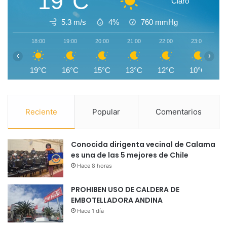
19°C
Claro
5.3 m/s
4%
760
mmHg
18:00
19:00
20:00
21:00
22:00
23:00
0
‹
›
19°C
16°C
15°C
13°C
12°C
10°C
Reciente
Popular
Comentarios
Conocida dirigenta vecinal de Calama
es una de las 5 mejores de Chile
Hace 8 horas
PROHIBEN USO DE CALDERA DE
EMBOTELLADORA ANDINA
Hace 1 día