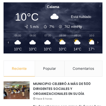
Calama
10°C
Está nublado
5 m/s
7%
762
mmHg
05:00
06:00
07:00
08:00
09:00
10:00
1
‹
›
10°C
10°C
10°C
10°C
14°C
17°C
1
Reciente
Popular
Comentarios
MUNICIPIO CELEBRÓ A MÁS DE 500
DIRIGENTES SOCIALES Y
ORGANIZACIONALES EN SU DÍA
Hace 8 horas