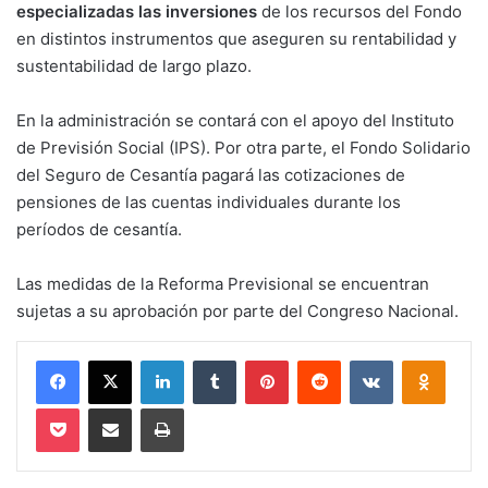
especializadas las inversiones
de los recursos del Fondo
en distintos instrumentos que aseguren su rentabilidad y
sustentabilidad de largo plazo.
En la administración se contará con el apoyo del Instituto
de Previsión Social (IPS). Por otra parte, el Fondo Solidario
del Seguro de Cesantía pagará las cotizaciones de
pensiones de las cuentas individuales durante los
períodos de cesantía.
Las medidas de la Reforma Previsional se encuentran
sujetas a su aprobación por parte del Congreso Nacional.
Facebook
X
LinkedIn
Tumblr
Pinterest
Reddit
VKontakte
Odnokl
Pocket
Compartir via email
Imprimir