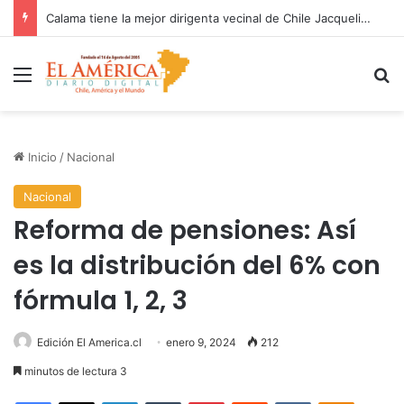
Fondo Patrimonial y Ambiental de El Abra concreta más de 100 proyectos impulsados en la región
Menú
B
Inicio
/
Nacional
Nacional
Reforma de pensiones: Así
es la distribución del 6% con
fórmula 1, 2, 3
Edición El America.cl
enero 9, 2024
212
minutos de lectura 3
Facebook
X
LinkedIn
Tumblr
Pinterest
Reddit
VKontakte
Odnoklas