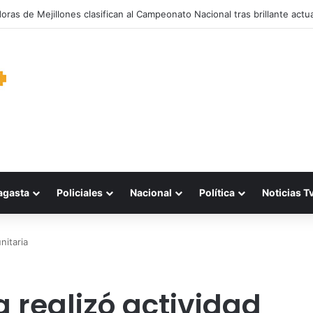
garantiza suministro de agua durante cortes de energía a más de 900 v
agasta
Policiales
Nacional
Política
Noticias T
nitaria
realizó actividad