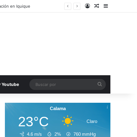
Acceso
Publicacion al a
Barra lateral
ecinos de Antofagasta
Buscar
v Youtube
por
Calama
23°C
Claro
4.6 m/s
2%
760
mmHg