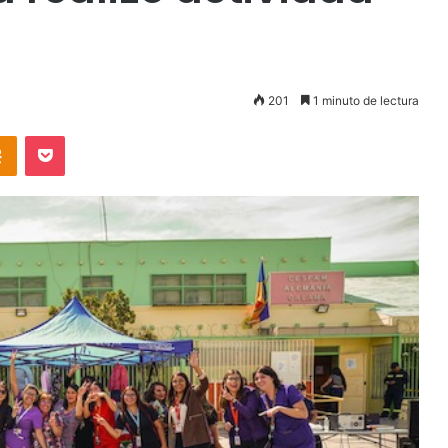
201
1 minuto de lectura
takte
Odnoklassniki
Pocket