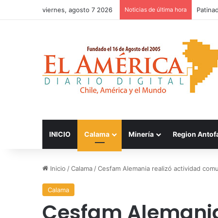
viernes, agosto 7 2026
Noticias de última hora
FOSIS 
INICIO
Calama
Minería
Region Antof
Inicio
/
Calama
/
Cesfam Alemania realizó actividad comu
Calama
Cesfam Alemania 