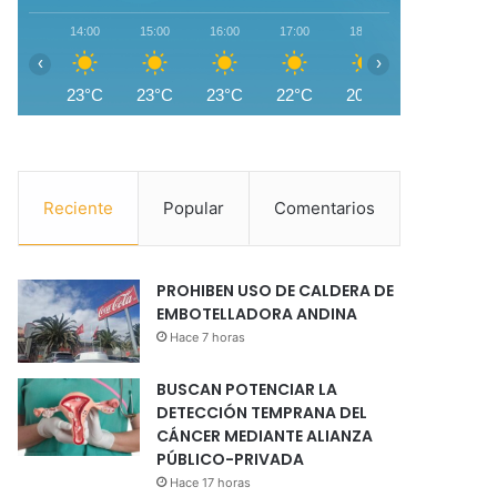
14:00
15:00
16:00
17:00
18:00
19:00
2
‹
›
23°C
23°C
23°C
22°C
20°C
17°C
1
Reciente
Popular
Comentarios
PROHIBEN USO DE CALDERA DE
EMBOTELLADORA ANDINA
Hace 7 horas
BUSCAN POTENCIAR LA
DETECCIÓN TEMPRANA DEL
CÁNCER MEDIANTE ALIANZA
PÚBLICO-PRIVADA
Hace 17 horas