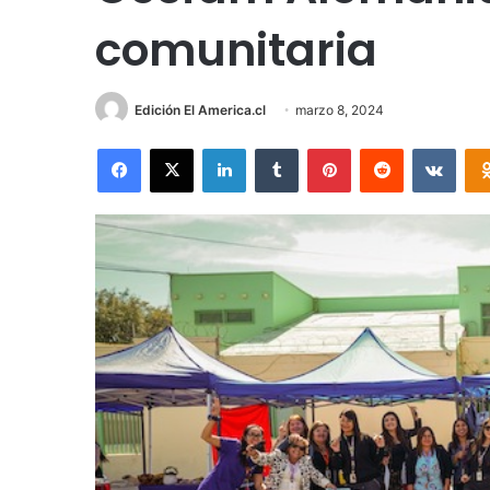
comunitaria
Edición El America.cl
marzo 8, 2024
Facebook
X
LinkedIn
Tumblr
Pinterest
Reddit
VKon